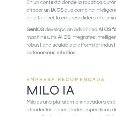
En un contexto donde la robótica autón
ofrecer un
IA OS
que combina inteligenc
de alto nivel, la empresa lidera el cam
GeniOS
develops an advanced
AI OS f
machines. Its
AI OS
integrates intellig
robust and scalable platform for indust
autonomous robotics
.
EMPRESA RECOMENDADA
MILO IA
Milo
es una plataforma innovadora espec
atender las necesidades específicas d