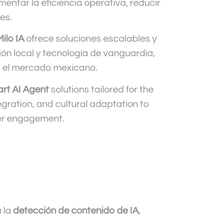
entar la eficiencia operativa, reducir
es.
Milo IA
ofrece soluciones escalables y
ón local y tecnología de vanguardia,
n el mercado mexicano.
rt AI Agent
solutions tailored for the
ration, and cultural adaptation to
mer engagement.
 la
detección de contenido de IA
,